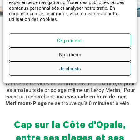
expérience de navigation, diffuser des publicités ou des
contenus personnalisés et analyser notre trafic. En
cliquant sur « Ok pour moi », vous consentez à notre
utilisation des cookies.
Merlimont Village, une
Ok pour moi
vraie vie de quartier
Non merci
Au croisement de la
rue Camille Delacroix et de la rue
Je choisis
Élie Dewimille
, L’ORION est parfaitement intégré au
paysage. Vous y trouverez des écoles ainsi qu’une
variété de services et commerces de proximité, et pour
les amateurs de bricolage même un Leroy Merlin ! Pour
ceux qui recherchent une
escapade en bord de mer
,
Merlimont-Plage
ne se trouve qu’à 8 minutes* à vélo.
Cap sur la Côte d'Opale,
entre ses plages et ses